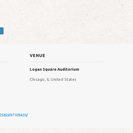
T
VENUE
Logan Square Auditorium
Chicago
,
IL
United States
32582697109420/