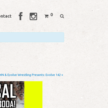
0
ntact
N & Evolve Wrestling Presents: Evolve 142
»