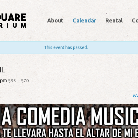
About
Calendar
Rental
Co
This event has passed.
IL
 pm
$35 – $70
WW